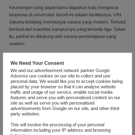
Keuntungan yang dapat kamu dapatkan kala mengincar
beasiswa di universitas favorit ini adalah fasilitasnya. UIN
Jakarta terbilang mempunyai sarana yang modern. Terbukti
berasal dari kuantitas kampusnya yang tersedia tiga. Selain
itu, perihal ini didukung oleh sarana pembelajaran yang
modern.
Setiap materi perkuliahan bakal disampaikan bersama
We Need Your Consent
memakai
slot belanda resmi 2023
multimedia. Tidak cuma
We and our advertisement network partner
Google
itu saja, tiap-tiap kelas atau program studi telah didukung
Adsense
use cookies on our site to collect and use
bersama laboratorium untuk praktikum. Lebih uniknya,
personal data. We would like you to accept cookies being
placed by your browser so that it can analyse website
kamu dapat merasakan sarana tempat tinggal sakit, sarana
traffic and usage of our service, enable social media
asrama, sertifikat TOEFL, dan sertifikat TOAFL.
features and serve you with personalised content on our
site as well as serve you with personalised
advertisements from Google on our site, and other third-
Jadi, kamu tidak kudu repot untuk jalankan pengecekan di
party websites.
area lain. Karena UIN Jakarta menyediakan seluruh sarana
tersebut. Bahkan, harganya pun tergolong relatif murah.
This will involve the processing of your personal
information including your IP address and browsing