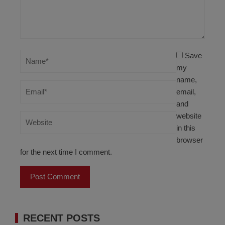
Save
my
name,
email,
and
website
in this
browser
for the next time I comment.
RECENT POSTS