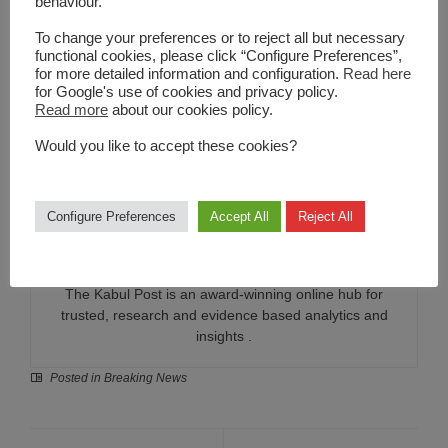
behaviour.
Beberapa keuntungan atau alasan di atas dapat kamu
dapatkan kecuali mengincar beasiswa S2 UIN Syarif
To change your preferences or to reject all but necessary
functional cookies, please click “Configure Preferences”,
Hidayatullah Jakarta. Jadi, apakah kamu telah mendaftar
for more detailed information and configuration.
Read here
beasiswa di sana?
for Google's use of cookies and privacy policy.
Read more
about our cookies policy.
Would you like to accept these cookies?
Configure Preferences
Accept All
Reject All
The Kabul Post
The Kabul Post is an award-winning online hub for
trusted, research and evidence based analytics and
insights .
Posted in
Breaking News