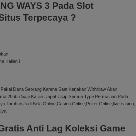
ONG WAYS 3 Pada Slot
itus Terpecaya ?
pkan
a Kalian !
t Pakai Dana Seorang Karena Saat Kerjakan Withdraw Akan
ma 20ribu Saja Kalian Dapat Cicip Semua Type Permainan Pada
ays
,Taruhan Judi Bola Online,Casino Online,Poker Online,live casino,
Nya.
Gratis Anti Lag Koleksi Game