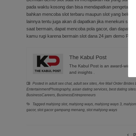
pada waktu kosong dan bisa mendapatkan pengetahuan te
bahkan mencoba slot terbaru maupun slot yang belum 
lainnya tentu juga akan di dapatkan jika menekuni slo
saat bermain, dapat mencoba pola gacor, dan dapat m
kamu rugi karena bermain slot dana 24 jam demo PG So
The Kabul Post
The Kabul Post is an award-winning
and insights .
Posted in
adult sex chat
,
adult sex sites
,
Are Mail Order Brides
EntertainmentPhotography
,
asian dating services
,
best dating sites
BusinessCareers
,
BusinessEntrepreneurs
Tagged
mahjong slot
,
mahjong ways
,
mahjong ways 3
,
mahjon
gacor
,
slot gacor gampang menang
,
slot mahjong ways
P